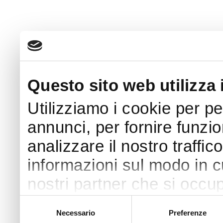
Questo sito web utilizza 
Utilizziamo i cookie per p
annunci, per fornire funzio
analizzare il nostro traffic
informazioni sul modo in cui
nostri partner che si occup
pubblicità e social media,
Selezione
Necessario
Preferenze
del
con altre informazioni che